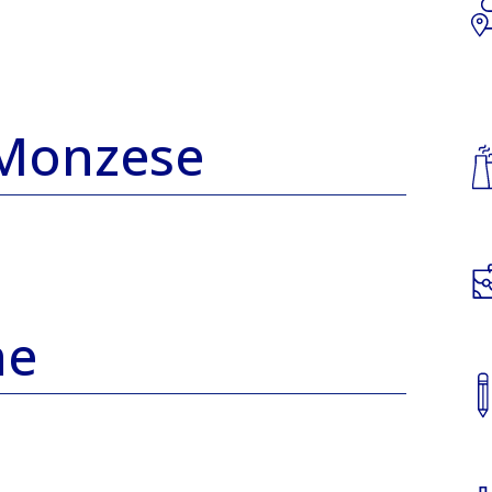
Monzese
ne