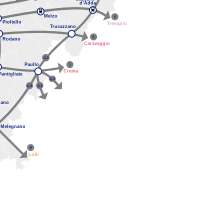
d’Adda
Melzo
Pioltello
Treviglio
Trucazzano
Rodano
Caravaggio
Paullo
Crema
Pantigliate
iano
Melegnano
Lodi