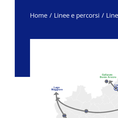
Breadcrumbs
Home
Linee e percorsi
Lin
Mappa Cambio Bi
Gallarate
Busto Arsizio
Le
Lago
Maggiore