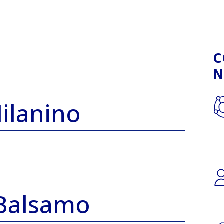
C
N
ilanino
 Balsamo