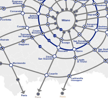
Giovanni
Fiera
Pregnana
Milanese
Vimodrone
uno
Cornaredo
Segrate
Settimo
Milanese
Corbetta
Milano
Aeroporto
Linate
Cusago
Peschiera
Borromeo
Cesano
Boscone
Trezzano
sul Naviglio
Albairate
San Donato
Assago
Milanese
Gaggiano
so
San Giul
Rozzano
Opera
Milanese
Zibido
San Giacomo
Locate
di Triulzi
Morimondo
Casarile
Lachiarella
Villamaggiore
Pavia
Pavia
Pavia