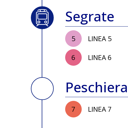
Segrate
5
LINEA 5
6
LINEA 6
Peschier
7
LINEA 7