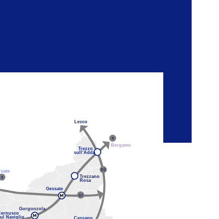
Lecco
Bergamo
Trezzo
sull’Adda
rcate
Trezzano
Rosa
Gessate
Gorgonzola
Cernusco
ul Naviglio
Cassano