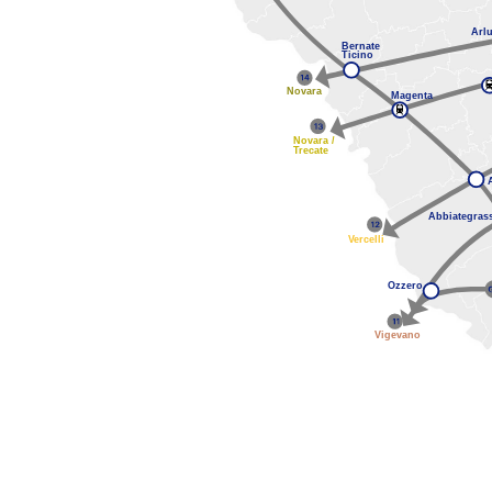
Arl
Bernate
Ticino
Novara
Magenta
Novara /
Trecate
Abbiategras
Vercelli
Ozzero
Vigevano