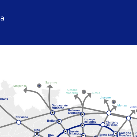
ea
ci Plan
Saronno
Malpensa
Cesano
Maderno
Desio
Lissone
gnano
Monza
Garbagnate
Vime
Milanese
Paderno
Dugnano
Nerviano
Cusano
Bollate
milanino
Cinisello
Balsamo
Rho
Novate
Cologno
Milanese
Sesto San
Rho
Monzese
s