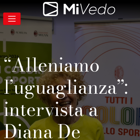
Salta alla navigazione
Salta al contenuto
Salta al footer
Contenuto
MiVedo
Navigazione
“Alleniamo
l’uguaglianza”:
intervista a
Diana De