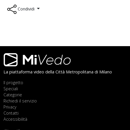
Condividi
Footer
La piattaforma video della Città Metropolitana di Milano
Il progetto
Speciali
Categorie
Richiedi il servizio
Privacy
Contatti
Accessibilità