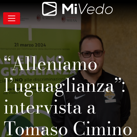
Salta alla navigazione
Salta al contenuto
Salta al footer
Contenuto
MiVedo
Navigazione
“Alleniamo
l’uguaglianza”:
intervista a
Tomaso Cimino