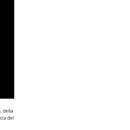
, della
nza del