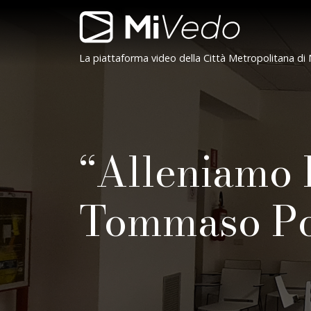
Salta alla navigazione
Salta al contenuto
Salta al footer
Contenuto
Navigazione
MiVedo
La piattaforma video della Città Metropolitana di 
“Alleniamo l
Tommaso P