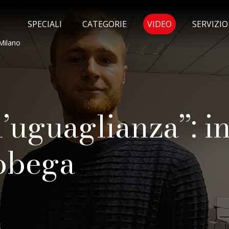
MENU SELEZI
SPECIALI
CATEGORIE
VIDEO
SERVIZI
Milano
’uguaglianza”: in
obega