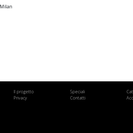
 Milan
Il progetto
Speciali
Cat
Privacy
Contatti
Acc