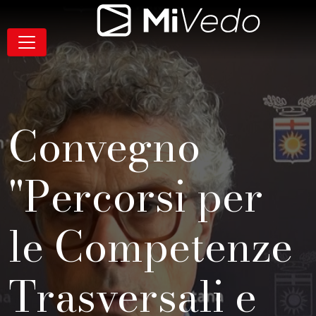
Salta alla navigazione
Salta al contenuto
Salta al footer
Contenuto
MiVedo
Navigazione
Convegno
"Percorsi per
le Competenze
Trasversali e