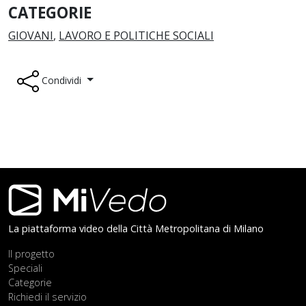
CATEGORIE
GIOVANI
,
LAVORO E POLITICHE SOCIALI
Condividi
Footer
La piattaforma video della Città Metropolitana di Milano
Il progetto
Speciali
Categorie
Richiedi il servizio