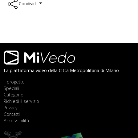
Condividi
Footer
La piattaforma video della Città Metropolitana di Milano
Il progetto
Speciali
Categorie
Richiedi il servizio
Privacy
Contatti
Accessibilità