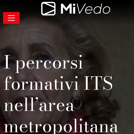
Salta alla navigazione
Salta al contenuto
Salta al footer
Contenuto
MiVedo
Navigazione
I percorsi
formativi ITS
nell’area
metropolitana