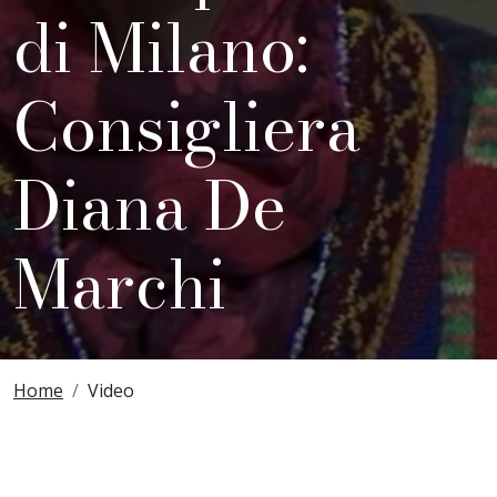
di Milano:
Consigliera
Diana De
Marchi
Breadcrumbs
Home
Video