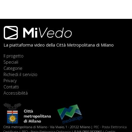
Footer
La piattaforma video della Città Metropolitana di Milano
Il progetto
Speciali
Categorie
Richiedi il servizio
Privacy
Contatti
Accessibilità
Città metropolitana di Milano - Via Vivaio, 1 - 20122 Milano |
PEC - Posta Elettronica
Certificata
|
PEO - Posta Elettronica Ordinaria
| P.IVA 08911820960 |
Credits