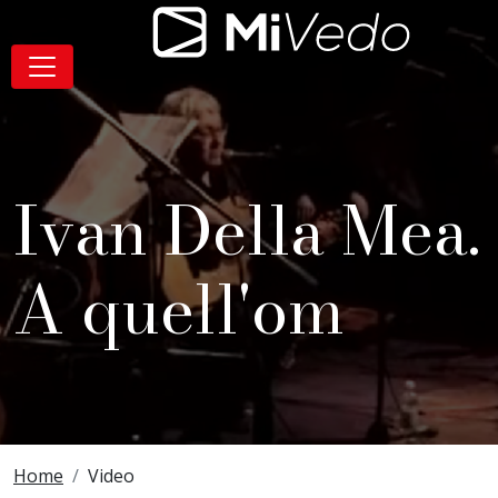
Salta alla navigazione
Salta al contenuto
Salta al footer
Contenuto
MiVedo
Navigazione
Ivan Della Mea.
A quell'om
Breadcrumbs
Home
Video