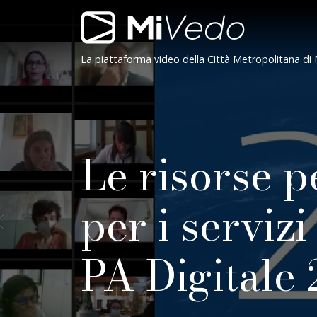
Salta alla navigazione
Salta al contenuto
Salta al footer
Contenuto
Navigazione
MiVedo
La piattaforma video della Città Metropolitana di 
Le risorse p
per i serviz
PA Digitale 