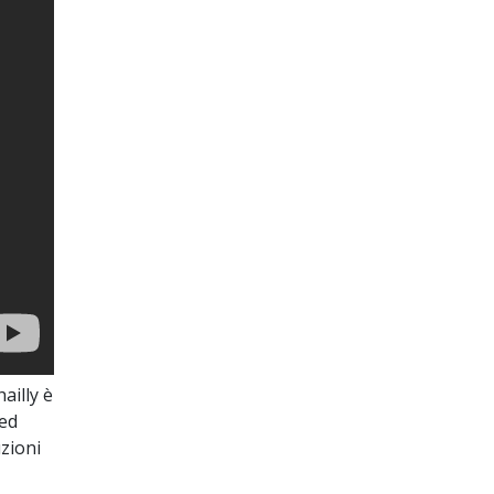
ailly è
 ed
zioni