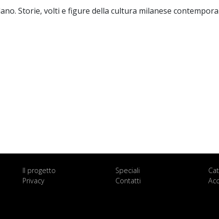
lano. Storie, volti e figure della cultura milanese contempor
Il progetto
Speciali
Cat
Privacy
Contatti
Acc