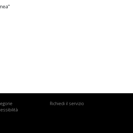
anea"
egorie
Richiedi il servizio
essibilità