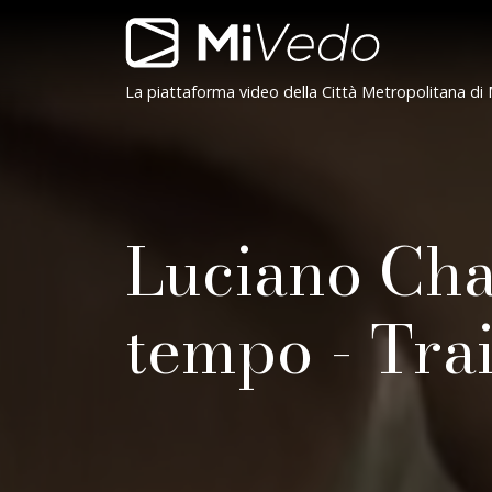
Salta alla navigazione
Salta al contenuto
Salta al footer
Contenuto
Navigazione
MiVedo
La piattaforma video della Città Metropolitana di 
Luciano Chai
tempo - Trai