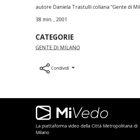
autore Daniela Trastulli collana "Gente di Mi
38 min. , 2001
CATEGORIE
GENTE DI MILANO
Condividi
Footer
La piattaforma video della Città Metropolitana di
Milano