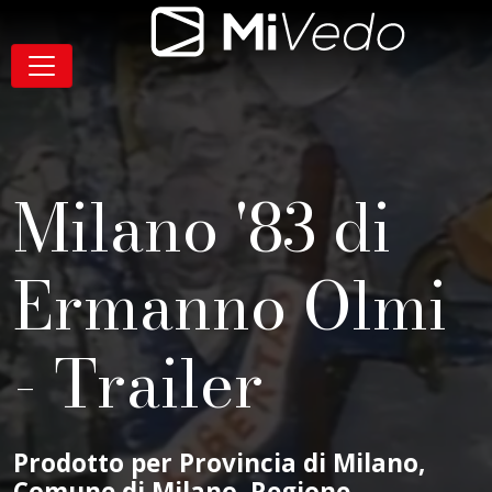
Salta alla navigazione
Salta al contenuto
Salta al footer
Contenuto
MiVedo
Navigazione
Milano '83 di
Ermanno Olmi
- Trailer
Prodotto per Provincia di Milano,
Comune di Milano, Regione