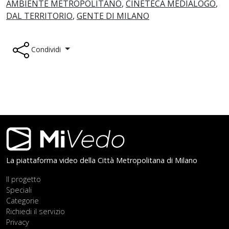
AMBIENTE METROPOLITANO
,
CINETECA MEDIALOGO
,
DAL TERRITORIO
,
GENTE DI MILANO
Condividi
Footer
La piattaforma video della Città Metropolitana di Milano
Il progetto
Speciali
Categorie
Richiedi il servizio
Privacy