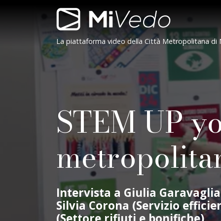
Salta alla navigazione
Salta al contenuto
Salta al footer
Contenuto
Navigazione
MiVedo
La piattaforma video della Città Metropolitana di 
STEM UP you
metropolita
Intervista a Giulia Garavaglia 
Silvia Corona (Servizio effici
(Settore rifiuti e bonifiche)