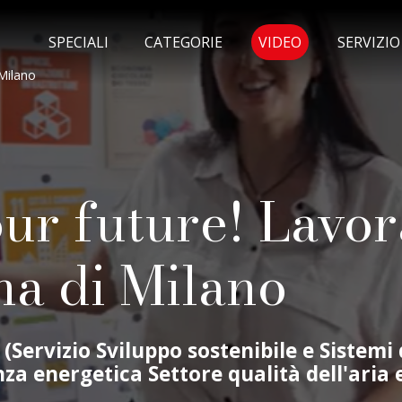
MENU SELEZI
SPECIALI
CATEGORIE
VIDEO
SERVIZI
Milano
r future! Lavora
na di Milano
(Servizio Sviluppo sostenibile e Sistemi d
enza energetica Settore qualità dell'ari